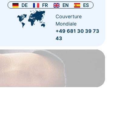
DE
FR
EN
ES
Couverture
Mondiale
+49 681 30 39 73
43