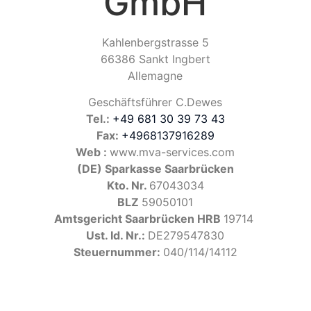
GmbH
Kahlenbergstrasse 5
66386 Sankt Ingbert
Allemagne
Geschäftsführer C.Dewes
Tel.:
+49 681 30 39 73 43
Fax:
+4968137916289
Web :
www.mva-services.com
(DE) Sparkasse Saarbrücken
Kto. Nr.
67043034
BLZ
59050101
Amtsgericht Saarbrücken HRB
19714
Ust. Id. Nr.:
DE279547830
Steuernummer:
040/114/14112